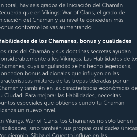
En total, hay seis grados de Iniciación del Chamán.
Recuerda que en Vikings: War of Clans, el grado de
Iniciación del Chamán y su nivel te conceden más
bonus conforme los vas aumentando.
Habilidades de los Chamanes, bonus y cualidades
Los ritos del Chamán y sus doctrinas secretas ayudan
considerablemente a los Vikingos. Las Habilidades de lo
Chamanes, cuya singularidad se ha hecho legendaria,
conceden bonus adicionales que influyen en las
aracterísticas militares de las tropas lideradas por un
Chamán y también en las características económicas d
tu Ciudad. Para mejorar las Habilidades, necesitas
puntos especiales que obtienes cundo tu Chamán
alcanza un nuevo nivel.
En Vikings: War of Clans, los Chamanes no solo tienen
Habilidades, sino también sus propias cualidades únicas
Por ejemplo, Sibba el Cruento influye en las