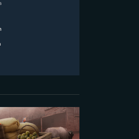
a
n
n