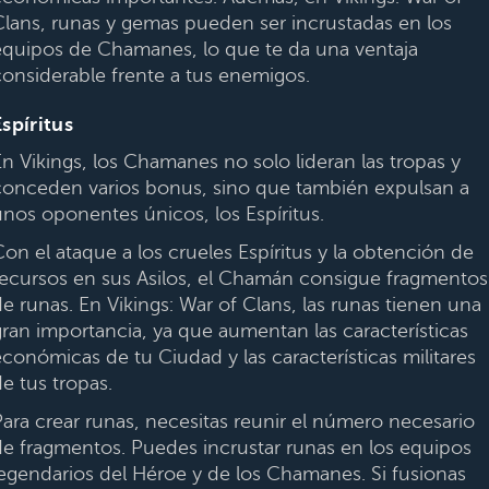
Clans, runas y gemas pueden ser incrustadas en los
equipos de Chamanes, lo que te da una ventaja
considerable frente a tus enemigos.
Espíritus
En Vikings, los Chamanes no solo lideran las tropas y
conceden varios bonus, sino que también expulsan a
unos oponentes únicos, los Espíritus.
Con el ataque a los crueles Espíritus y la obtención de
recursos en sus Asilos, el Chamán consigue fragmentos
de runas. En Vikings: War of Clans, las runas tienen una
gran importancia, ya que aumentan las características
económicas de tu Ciudad y las características militares
e tus tropas.
Para crear runas, necesitas reunir el número necesario
de fragmentos. Puedes incrustar runas en los equipos
legendarios del Héroe y de los Chamanes. Si fusionas