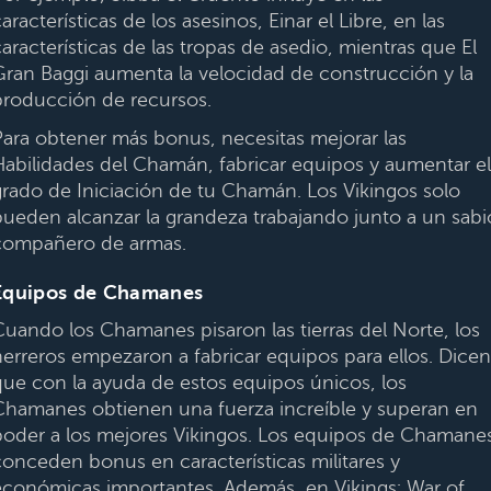
aracterísticas de los asesinos, Einar el Libre, en las
aracterísticas de las tropas de asedio, mientras que El
Gran Baggi aumenta la velocidad de construcción y la
producción de recursos.
Para obtener más bonus, necesitas mejorar las
Habilidades del Chamán, fabricar equipos y aumentar el
grado de Iniciación de tu Chamán. Los Vikingos solo
pueden alcanzar la grandeza trabajando junto a un sabi
compañero de armas.
Equipos de Chamanes
Cuando los Chamanes pisaron las tierras del Norte, los
herreros empezaron a fabricar equipos para ellos. Dicen
que con la ayuda de estos equipos únicos, los
Chamanes obtienen una fuerza increíble y superan en
poder a los mejores Vikingos. Los equipos de Chamane
conceden bonus en características militares y
económicas importantes. Además, en Vikings: War of