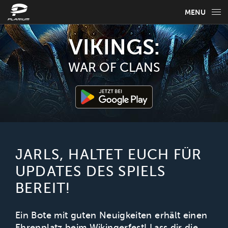
MENU
ÜBER DAS SPIEL
VIKINGS:
SPIELERATGEBER
WAR OF CLANS
NEWS
FAQ
WÄHLE DEINE SPRACHE
JARLS, HALTET EUCH FÜR
UPDATES DES SPIELS
Deutsch
BEREIT!
Ein Bote mit guten Neuigkeiten erhält einen
Ehrenplatz beim Wikingerfest! Lass dir die