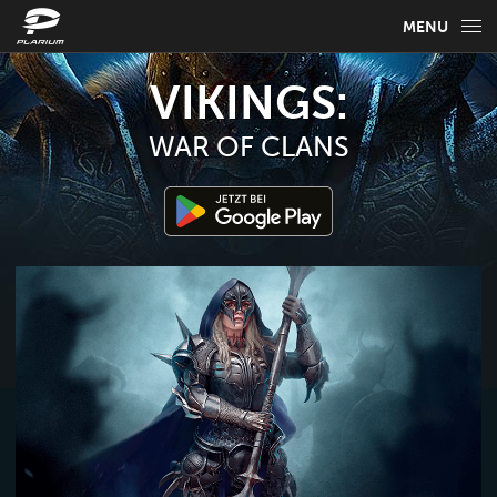
MENU
ÜBER DAS SPIEL
VIKINGS:
SPIELERATGEBER
WAR OF CLANS
NEWS
FAQ
WÄHLE DEINE SPRACHE
Deutsch