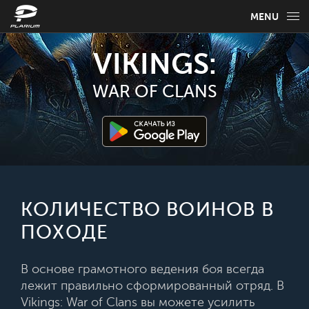
MENU
НОВОСТИ
VIKINGS:
ИГРОВАЯ ИНФОРМАЦИЯ
WAR OF CLANS
РУКОВОДСТВО ПО ИГРЕ
FAQ
ВЫБЕРИТЕ СВОЙ ЯЗЫК
КОЛИЧЕСТВО ВОИНОВ В
ПОХОДЕ
Русский
В основе грамотного ведения боя всегда
лежит правильно сформированный отряд. В
Vikings: War of Clans вы можете усилить