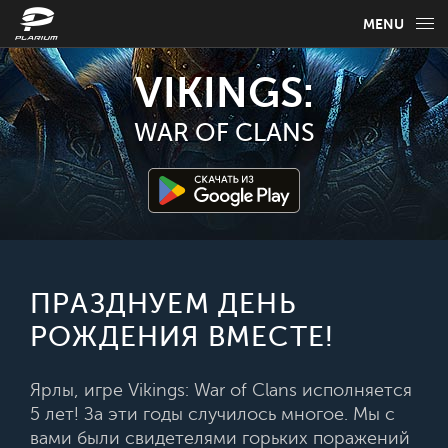
MENU
НОВОСТИ
VIKINGS:
ИГРОВАЯ ИНФОРМАЦИЯ
WAR OF CLANS
РУКОВОДСТВО ПО ИГРЕ
FAQ
ВЫБЕРИТЕ СВОЙ ЯЗЫК
ПРАЗДНУЕМ ДЕНЬ
РОЖДЕНИЯ ВМЕСТЕ!
Русский
Ярлы, игре Vikings: War of Clans исполняется
5 лет! За эти годы случилось многое. Мы с
вами были свидетелями горьких поражений