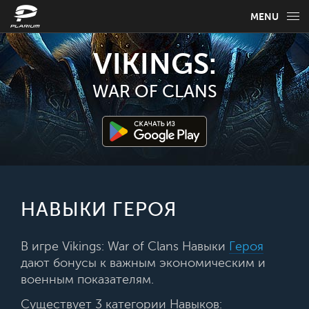
MENU
НОВОСТИ
VIKINGS:
ИГРОВАЯ ИНФОРМАЦИЯ
WAR OF CLANS
РУКОВОДСТВО ПО ИГРЕ
FAQ
ВЫБЕРИТЕ СВОЙ ЯЗЫК
НАВЫКИ ГЕРОЯ
Русский
В игре Vikings: War of Clans Навыки
Героя
дают бонусы к важным экономическим и
военным показателям.
Существует 3 категории Навыков: