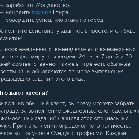
— заработать Могущество;
— исцелить
воинов
I тира;
— совершить успешную атаку на город.
Выполните действие, указанное в квесте, и он будет
засчитан!
Список ежедневных, еженедельных и ежемесячных
квестов формируется каждые 24 часа, 7 дней и 30
дней соответственно. Также в игре есть обычные
квесты. Они обновляются по мере выполнения
предыдущих заданий этого вида.
Что дают квесты?
Выполнив обычный квест, вы сразу можете забрать
награду. За выполнение ежедневных, еженедельных 
ежемесячных заданий начисляются специальные
очки. При накоплении определенного количества
очков вы получаете Сундук с трофеями. Каждый