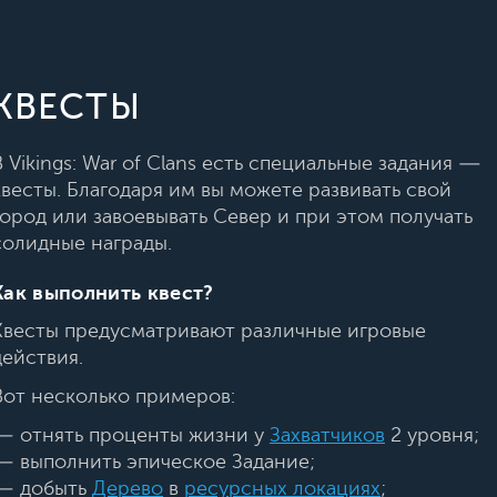
КВЕСТЫ
В Vikings: War of Clans есть специальные задания —
квесты. Благодаря им вы можете развивать свой
город или завоевывать Север и при этом получать
солидные награды.
Как выполнить квест?
Квесты предусматривают различные игровые
действия.
Вот несколько примеров:
— отнять проценты жизни у
Захватчиков
2 уровня;
— выполнить эпическое Задание;
— добыть
Дерево
в
ресурсных локациях
;