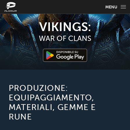
MENU
INFO
VIKINGS:
GUIDA AL GIOCO
WAR OF CLANS
FAQ
NOTIZIE
SELEZIONA LA TUA LINGUA
PRODUZIONE:
EQUIPAGGIAMENTO,
Italiano
MATERIALI, GEMME E
RUNE