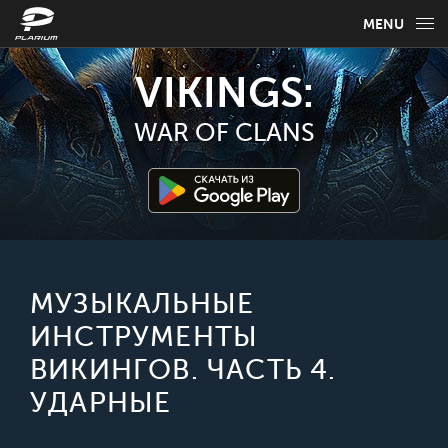
MENU
НОВОСТИ
VIKINGS:
ИГРОВАЯ ИНФОРМАЦИЯ
WAR OF CLANS
РУКОВОДСТВО ПО ИГРЕ
FAQ
ВЫБЕРИТЕ СВОЙ ЯЗЫК
МУЗЫКАЛЬНЫЕ
ИНСТРУМЕНТЫ
Русский
ВИКИНГОВ. ЧАСТЬ 4.
УДАРНЫЕ