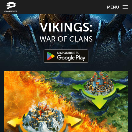
MENU
INFO
VIKINGS:
GUIDA AL GIOCO
WAR OF CLANS
FAQ
NOTIZIE
SELEZIONA LA TUA LINGUA
Italiano