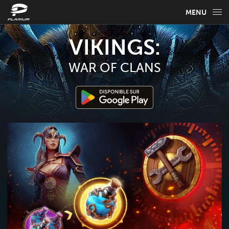
MENU
INFO
VIKINGS:
GUIDE
WAR OF CLANS
ACTUALITÉS
FAQ
CHOISISSEZ VOTRE LANGUE
Français